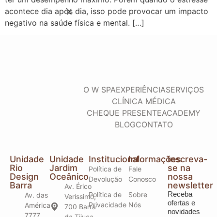
acontece dia após dia, isso pode provocar um impacto
X
negativo na saúde física e mental. […]
O W SPA
EXPERIÊNCIA
SERVIÇOS
CLÍNICA MÉDICA
CHEQUE PRESENTE
ACADEMY
BLOG
CONTATO
Unidade
Unidade
Institucional
Informações
Inscreva-
Rio
Jardim
se na
Política de
Fale
Design
Oceânico
nossa
Devolução
Conosco
Barra
newsletter
Av. Érico
Receba
Política de
Sobre
Av. das
Veríssimo,
ofertas e
Privacidade
Nós
Américas,
700 Barra
novidades
7777
da Tijuca,