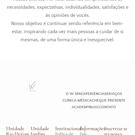
necessidades, expectativas, individualidades, satisfações e
às opiniões de vocês.
Nosso objetivo é continuar sendo referência em bem-
estar, inspirando cada vez mais pessoas a cuidar de si
mesmas, de uma forma única e inesquecível.
O W SPA
EXPERIÊNCIA
SERVIÇOS
CLÍNICA MÉDICA
CHEQUE PRESENTE
ACADEMY
BLOG
CONTATO
Unidade
Unidade
Institucional
Informações
Inscreva-se
Rio Design
Jardim
na nossa
Política de
Fale