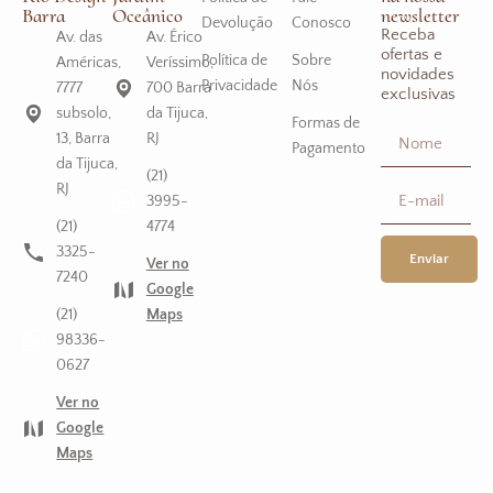
Barra
Oceânico
newsletter
Devolução
Conosco
Receba
Av. das
Av. Érico
ofertas e
Política de
Sobre
Américas,
Veríssimo,
novidades
Privacidade
Nós
7777
700 Barra
exclusivas
subsolo,
da Tijuca,
Formas de
13, Barra
RJ
Pagamento
da Tijuca,
(21)
RJ
3995-
(21)
4774
3325-
Enviar
Ver no
7240
Google
(21)
Maps
98336-
0627
Ver no
Google
Maps