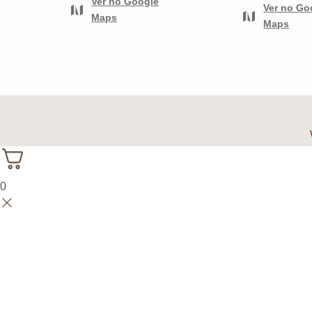
Ver no Google
Ver no Go
Maps
Maps
0