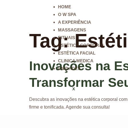
HOME
O W SPA
A EXPERIÊNCIA
MASSAGENS
Tag:
Estét
RITUAIS
ESTÉTICA CORPORAL
ESTÉTICA FACIAL
CLINICA MEDICA
Inovações na Es
UNIDADES
Transformar Se
X
Descubra as inovações na estética corporal co
firme e tonificada. Agende sua consulta!