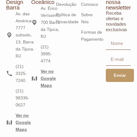
Design
Oceânico
nossa
Devolução
Conosco
Barra
newsletter
Av. Érico
Receba
Av. das
Política de
Sobre
Veríssimo,
ofertas e
Américas,
Privacidade
Nós
700 Barra
novidades
7777
da Tijuca,
exclusivas
Formas de
subsolo,
RJ
Pagamento
13, Barra
(21)
da Tijuca,
3995-
RJ
4774
(21)
Ver no
3325-
Enviar
Google
7240
Maps
(21)
98336-
0627
Ver no
Google
Maps